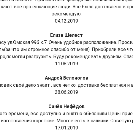
ткают все про езжающие люди. Всё было доставлено в ср
рекомендую.
04.12.2019
Елиза Шелест
у ул.Омская 99б к.7. Очень удобное расположение. Проси
(за что им огромное спасибо от меня). Приобрели все что
о,помогли разгрузить. Буду рекомендовать друзьям. Спа
11.08.2019
Андрей Белоногов
ек своё дело знает . все четко. доставка бесплатная и в
28.06.2019
Санёк Нефёдов
ного времени, все доступно и внятно обьяснили Цены при
 изготовления короткие. Многое есть в наличии. Советую 
17.01.2019