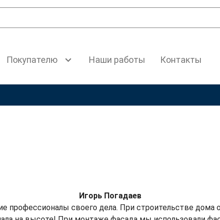
Покупателю
Наши работы
Контакты
Игорь Погадаев
профессионалы своего дела. При строительстве дома о
ла на высоте! При монтаже фасада мы использовали фас