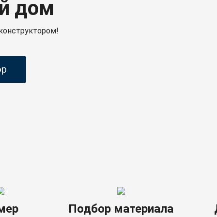
й дом
конструктором!
ор
мер
Подбор материала