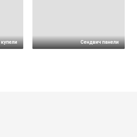
 купели
Сендвич панели