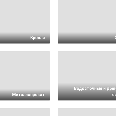
К
Кровля
Водосточные и дре
Металлопрокат
с