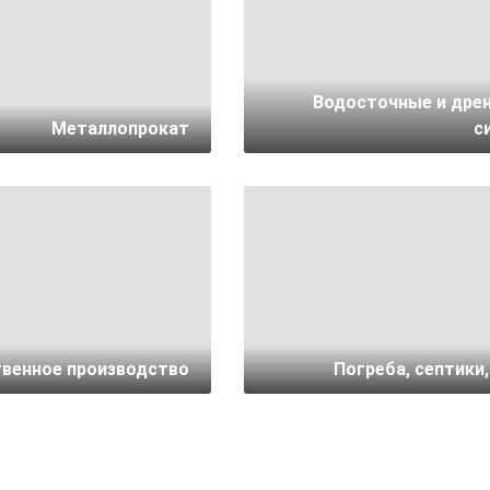
Водосточные и дре
Металлопрокат
с
венное производство
Погреба, септики,