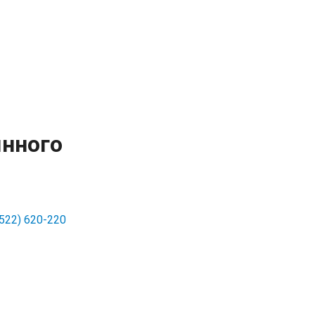
янного
3522) 620-220