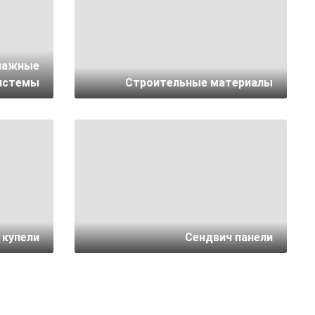
нажные
истемы
Строительные материалы
 купели
Сендвич панели