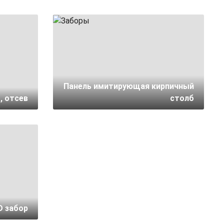
Панель имитирующая кирпичный
, отсев
столб
D забор