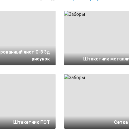
рованный лист С-8 3д
рисунок
Штакетник металл
Штакетник ПЭТ
Сетка