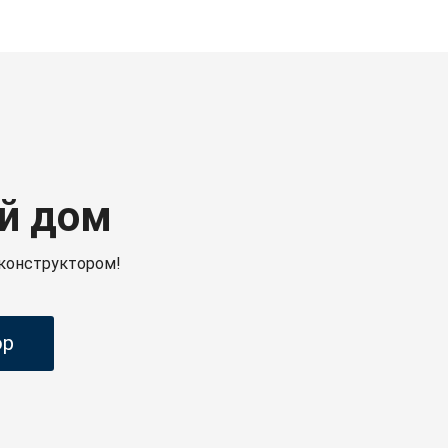
й дом
конструктором!
ор