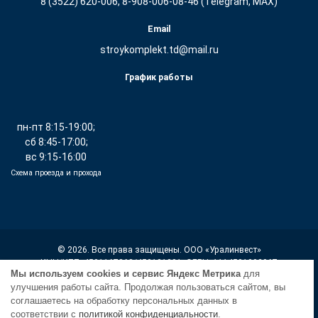
8 (3522) 620-006, 8-908-006-08-46 (Telegram, MAX)
Email
stroykomplekt.td@mail.ru
График работы
пн-пт 8:15-19:00;
сб 8:45-17:00;
вс 9:15-16:00
Схема проезда и прохода
© 2026. Все права защищены. ООО «Уралинвест»
ИНН/КПП: 4501167368/450101001, ОГРН: 1114501002967
Мы используем cookies и сервис Яндекс Метрика
для
улучшения работы сайта. Продолжая пользоваться сайтом, вы
Политика конфиденциальности
соглашаетесь на обработку персональных данных в
соответствии с
политикой конфиденциальности
.