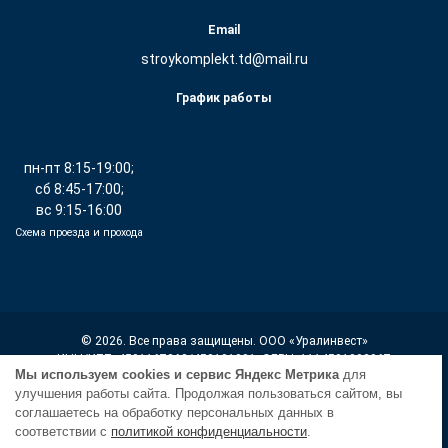
Email
stroykomplekt.td@mail.ru
График работы
пн-пт 8:15-19:00;
сб 8:45-17:00;
вс 9:15-16:00
Схема проезда и прохода
© 2026. Все права защищены. ООО «Уралинвест»
ИНН/КПП: 4501167368/450101001, ОГРН: 1114501002967
Мы используем cookies и сервис Яндекс Метрика
для
улучшения работы сайта. Продолжая пользоваться сайтом, вы
Политика конфиденциальности
соглашаетесь на обработку персональных данных в
соответствии с
политикой конфиденциальности
.