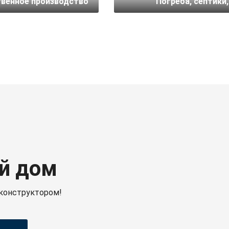
венное производство
Погреба, септики,
й дом
конструктором!