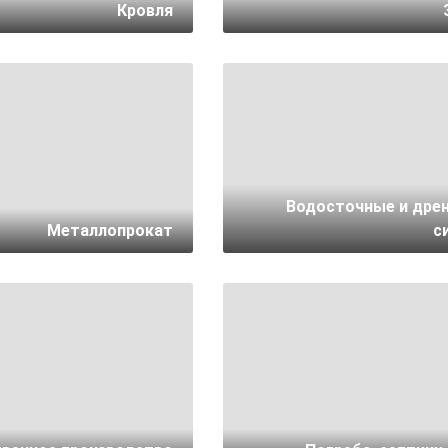
Кровля
Водосточные и дре
Металлопрокат
с