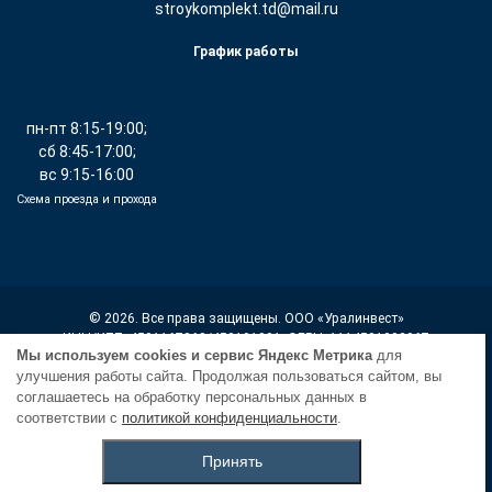
stroykomplekt.td@mail.ru
График работы
пн-пт 8:15-19:00;
сб 8:45-17:00;
вс 9:15-16:00
Схема проезда и прохода
© 2026. Все права защищены. ООО «Уралинвест»
ИНН/КПП: 4501167368/450101001, ОГРН: 1114501002967
Мы используем cookies и сервис Яндекс Метрика
для
улучшения работы сайта. Продолжая пользоваться сайтом, вы
Политика конфиденциальности
соглашаетесь на обработку персональных данных в
соответствии с
политикой конфиденциальности
.
Карта сайта
Принять
Продвижение сайта - infox45.ru